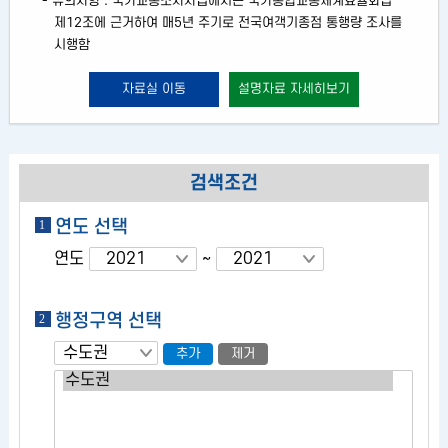
- 유의사항 : 국가교통조사사업에서는 국가통합교통체계효율화법
제12조에 근거하여 매5년 주기로 전국여객기종점 통행량 조사를
시행함
자료실 이동
설명자료 자세히보기
검색조건
연도 선택
연도
~
행정구역 선택
추가
제거