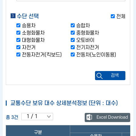
수단 선택
전체
승용차
승합차
소형화물차
중형화물차
대형화물차
오토바이
자전거
전기자전거
전동자전거(킥보드)
전동차(노인이동용)
검색
교통수단 보유 대수 상세분석정보 (단위 : 대수)
총 3건
Excel Download
구분