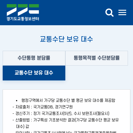
로
가
기
교통수단 보유 대수
수단통행 분담률
통행목적별 수단분담률
교통수단 보유 대수
행정구역에서 가구당 교통수단 별 평균 보유 대수를 제공함
- 자료출처 : 국가교통DB, 경기연구원
- 갱신주기 : 정기 국가교통조사(5년), 수시 보완조사(필요시)
- 산출방법 : 가구특성 기초분석한 결과(가구당 교통수단 평균 보유
대수) 값