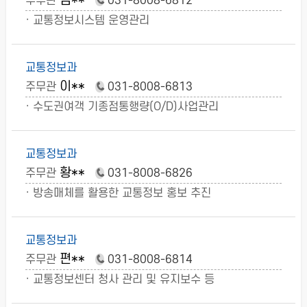
김**
주무관
031-8008-6812
· 교통정보시스템 운영관리
교통정보과
이**
주무관
031-8008-6813
· 수도권여객 기종점통행량(O/D)사업관리
교통정보과
황**
주무관
031-8008-6826
· 방송매체를 활용한 교통정보 홍보 추진
교통정보과
편**
주무관
031-8008-6814
· 교통정보센터 청사 관리 및 유지보수 등