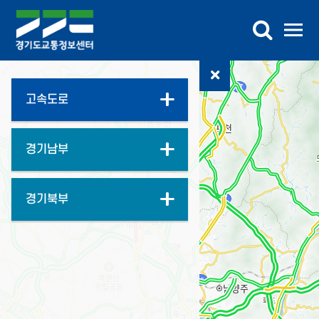
교통정보
버스정보
교통DB
참여마당
센터소개
가상전시관