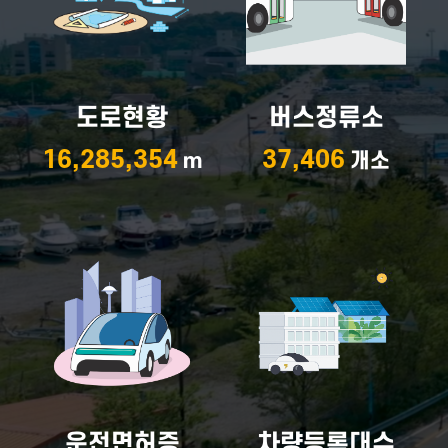
도로현황
버스정류소
16,285,354
37,406
m
개소
운전면허증
차량등록대수