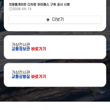
영동고속도로
의왕톨게이트 다차로 하이패스 구축 공사 시행
(강릉방향) 이천IC → 여주휴게소
2026-05-13
4차로 통제
더보기
가상전시관
교통정보관
바로가기
가상전시관
교통상황실
바로가기