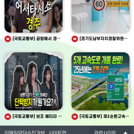
[국토교통부] 공항에서 경주까지 앱 하나로 끝! 외국인도 놀란 KR코레일 MaaSKR 실전 리뷰
[경기도남부자치경찰위원회] 알기 쉬운 도로교통법, 후면 무인 교통단속장비
[국토교통부] 보조 배터리 기내반입 할 때 확인하세요
[국토교통부] 제2순환고속도로 포천-조안, 파주-양주 구간까지 74% 개통 완료! '25년엔 포항-영덕 고속도까지 2개 더?!
이메일무단수집거부
사이트맵
관련사이트