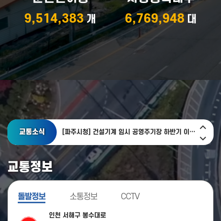
9,514,383
6,769,948
개
대
[안산시청] 성안고사거리 교통환경 개선사업 완료
[성남시청] 상습정체구간 개선계획 수립 착수
이전
다음
교통소식
[파주시청] 건설기계 임시 공영주기장 하반기 이용자 모집
메인
메인
배너
배너
[파주시청] ‘파프렌즈’로 청소년 교통비 부담 덜었다
교통정보
[양평군청] 「구둔-일신간 도로확포장공사」 준공식 개최
돌발정보
소통정보
CCTV
[안산시청] 성안고사거리 교통환경 개선사업 완료
인천 서해구 봉수대로