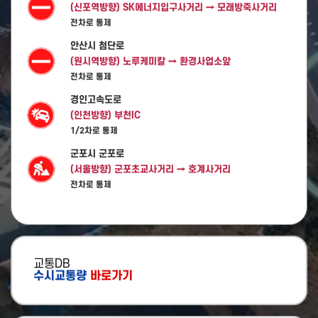
(신포역방향) SK에너지입구사거리 → 모래방죽사거리
[성남시청] 상습정체구간 개선계획 수립 착수
전차로 통제
안산시 첨단로
[파주시청] 건설기계 임시 공영주기장 하반기 이용자 모집
(원시역방향) 노루케미칼 → 환경사업소앞
전차로 통제
[파주시청] ‘파프렌즈’로 청소년 교통비 부담 덜었다
경인고속도로
(인천방향) 부천IC
[양평군청] 「구둔-일신간 도로확포장공사」 준공식 개최
1/2차로 통제
군포시 군포로
[안산시청] 성안고사거리 교통환경 개선사업 완료
(서울방향) 군포초교사거리 → 호계사거리
전차로 통제
봉담과천로
(봉담방향) 의왕터널 → 의왕IC
1/2차로 통제
봉담과천로
교통DB
수시교통량
바로가기
(과천방향) 의왕IC → 의왕터널
1/2/3/4차로 통제
봉담과천로