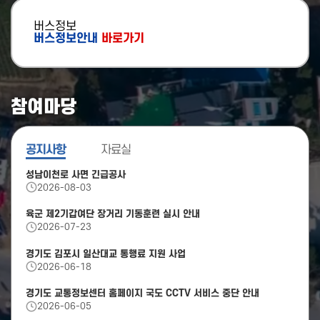
(과천방향) 과천터널 → 과천IC
버스정보
1정보없음차로 통제
버스정보안내
바로가기
오산시 서부로
(화성방향) 금암교차로 → 가장교차로
1정보없음차로 통제
참여마당
강변북로
(구리방향) 성수대교 → 영동대교
4차로 통제
공지사항
자료실
오산시 서부로
성남이천로 사면 긴급공사
(수원방향) 가장교차로 → 금암교차로
2026-08-03
1정보없음차로 통제
육군 제2기갑여단 장거리 기동훈련 실시 안내
의정부시 신평화로
2026-07-23
(동두천방향) 용현지하차도 → 민락교차로
1차로 통제
경기도 김포시 일산대교 통행료 지원 사업
2026-06-18
성남시 성남이천로
(광주방향) 경충대로 → 성남이천로
경기도 교통정보센터 홈페이지 국도 CCTV 서비스 중단 안내
전차로 통제
2026-06-05