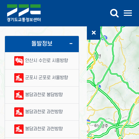
교통정보
버스정보
교통DB
참여마당
센터소개
가상전시관