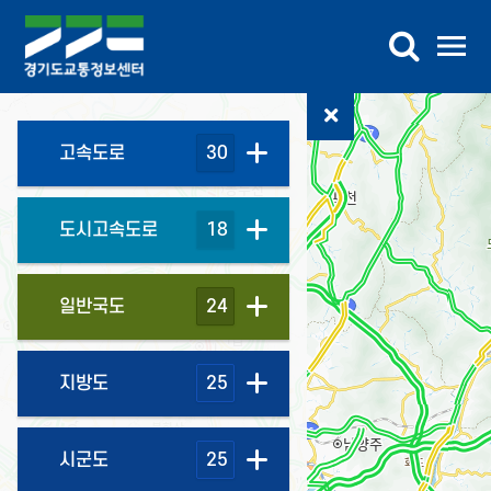
교통정보
버스정보
교통DB
참여마당
센터소개
가상전시관