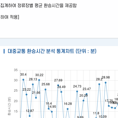
통행분담률
관련사
 집계하여 정류장별 평균 환승시간을 제공함
통행특성
정하여 적용]
원시데이터
대중교통 환승시간 분석 통계차트 (단위 : 분)