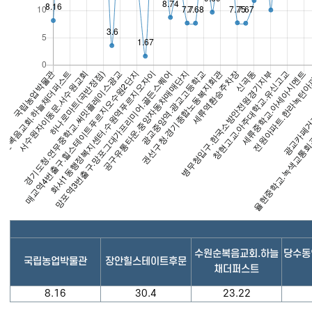
수원순복음교회.하늘
당수동
국립농업박물관
장안힐스테이트후문
채더퍼스트
8.16
30.4
23.22