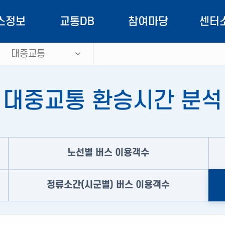
스정보
교통DB
참여마당
센터
대중교통
정보안내
대중교통
공지사항
역할과
노선현황
속도
교통소식
교통정보 
대중교통 환승시간 분석
용안내
교통량
OPEN API
버스정보 
유서비스
교통시설
도민참여
교통DB 
노선별 버스 이용객수
통행거리
홍보자료
EVPS 
통행시간
자료실
조직
정류소간(시군별) 버스 이용객수
통행발생/도착량
ITS 기본계획
오시는