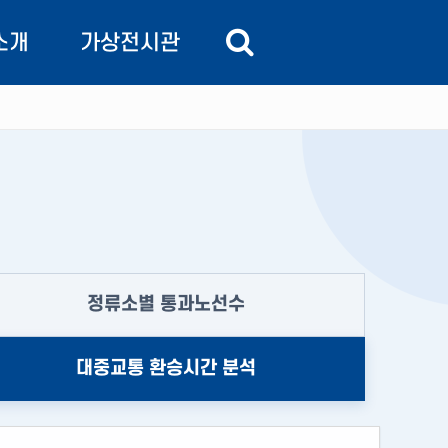
소개
가상전시관
 비전
교통정보관
주요기능
교통상황실
주요기능
주요기능
정류소별 통과노선수
주요기능
도
대중교통 환승시간 분석
 길