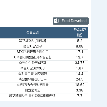
Excel Download
환승시간
정류소명
(분)
육교사거리(미정차)
5.2
용광사앞입구
8.08
STX칸.장안힐스테이트
17.1
서수원자이동문.서수원교회
13.7
수원아이파크4단지
34.75
푸르지오SK뷰G3
1.67
숙지중고교.서호공원
14.4
축산물유통센터입구
24.5
수원컨벤션센터.롯데몰
18.62
매원중학교
3.38
공구유통타운.중앙자동차매매단지
7.7
수원아이파크시티.선일초교
7.67
구운동성원아파트.일월먹거리촌
13.35