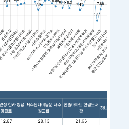
인정.한라.쌍용
서수원자이동문.서수
한솔아파트.한림도서
하나로마트(곡반
아파트
원교회
관
12.87
28.13
21.66
30.22