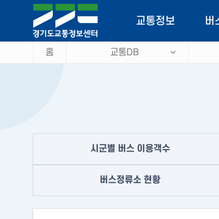
로
가
교통정보
버
기
홈
교통DB
소통정보
버스
CCTV
버스
돌발정보
이
VMS
공
시군별 버스 이용객수
우회도로정보
주차정보
버스정류소 현황
맞춤정보