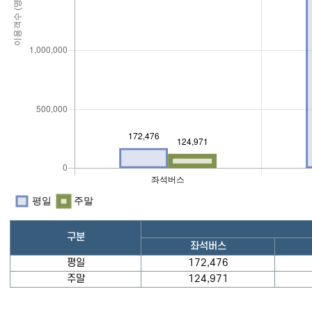
구분
좌석버스
평일
172,476
주말
124,971