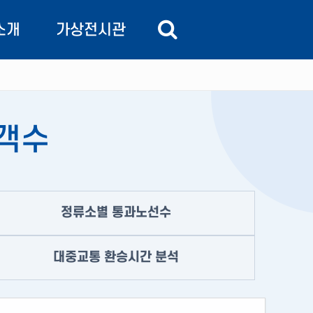
소개
가상전시관
 비전
교통정보관
주요기능
교통상황실
용객수
주요기능
주요기능
정류소별 통과노선수
주요기능
도
대중교통 환승시간 분석
 길