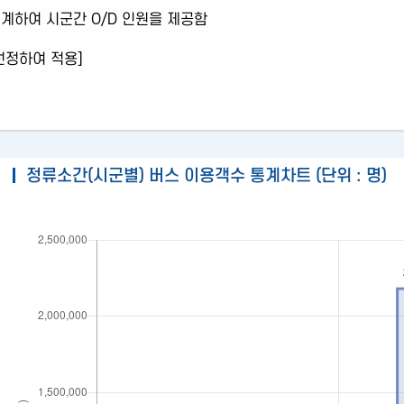
통행분담률
관련사
계하여 시군간 O/D 인원을 제공함
통행특성
 선정하여 적용]
원시데이터
정류소간(시군별) 버스 이용객수 통계차트 (단위 : 명)