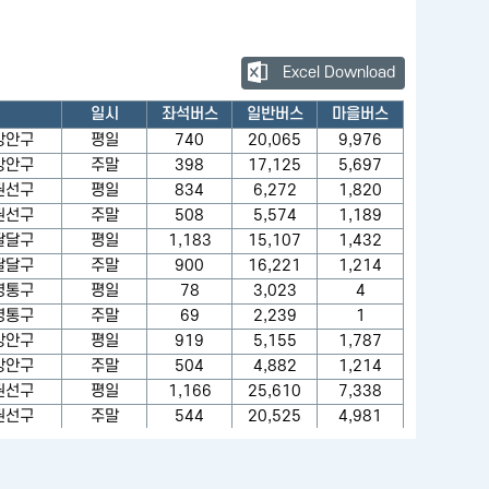
Excel Download
일시
좌석버스
일반버스
마을버스
장안구
평일
740
20,065
9,976
장안구
주말
398
17,125
5,697
권선구
평일
834
6,272
1,820
권선구
주말
508
5,574
1,189
팔달구
평일
1,183
15,107
1,432
팔달구
주말
900
16,221
1,214
영통구
평일
78
3,023
4
영통구
주말
69
2,239
1
장안구
평일
919
5,155
1,787
장안구
주말
504
4,882
1,214
권선구
평일
1,166
25,610
7,338
권선구
주말
544
20,525
4,981
팔달구
평일
716
21,176
1,693
팔달구
주말
349
22,072
1,115