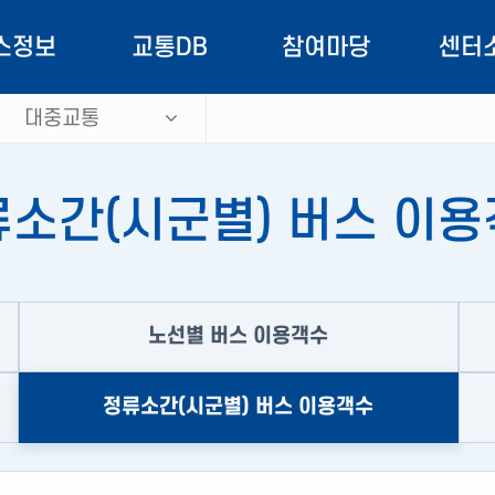
스정보
교통DB
참여마당
센터
대중교통
정보안내
대중교통
공지사항
역할과
노선현황
속도
교통소식
교통정보 
소간(시군별) 버스 이
용안내
교통량
OPEN API
버스정보 
유서비스
교통시설
도민참여
교통DB 
노선별 버스 이용객수
통행거리
홍보자료
EVPS 
통행시간
자료실
조직
정류소간(시군별) 버스 이용객수
통행발생/도착량
ITS 기본계획
오시는