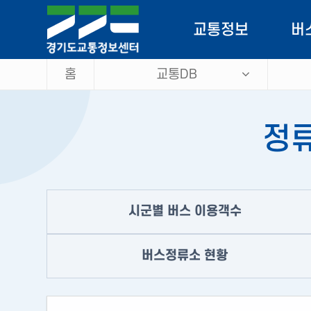
로
가
교통정보
버
기
홈
교통DB
소통정보
버스
CCTV
버스
정류
돌발정보
이
VMS
공
시군별 버스 이용객수
우회도로정보
주차정보
버스정류소 현황
맞춤정보