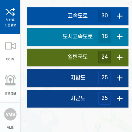
30
고속도로
노선별
소통정보
18
도시고속도로
24
일반국도
CCTV
25
지방도
돌발정보
25
시군도
VMS