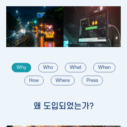
Why
Who
What
When
How
Where
Press
왜 도입되었는가?