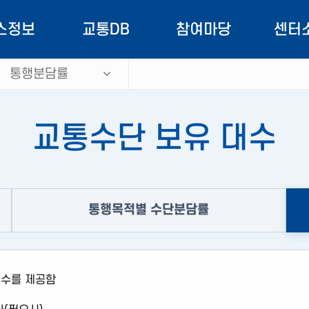
스정보
교통DB
참여마당
센터
통행분담률
정보안내
대중교통
공지사항
역할과
노선현황
속도
교통소식
교통정보 
교통수단 보유 대수
용안내
교통량
OPEN API
버스정보 
유서비스
교통시설
도민참여
교통DB 
통행목적별 수단분담률
통행거리
홍보자료
EVPS 
통행시간
자료실
조직
대수를 제공함
통행발생/도착량
ITS 기본계획
오시는