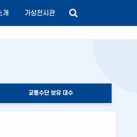
소개
가상전시관
 비전
교통정보관
주요기능
교통상황실
주요기능
주요기능
교통수단 보유 대수
주요기능
도
 길