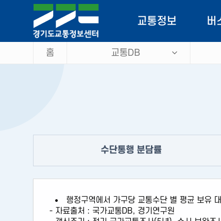
로
가
교통정보
버
기
홈
교통DB
소통정보
버스
CCTV
버스
돌발정보
이
VMS
공
수단통행 분담률
우회도로정보
주차정보
행정구역에서 가구당 교통수단 별 평균 보유 
맞춤정보
- 자료출처 : 국가교통DB, 경기연구원