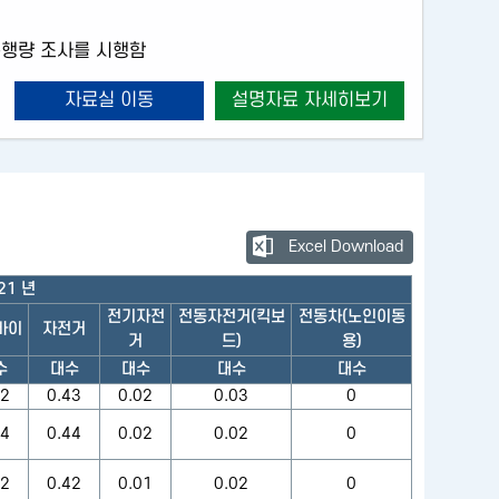
이트
통행량 조사를 시행함
자료실 이동
설명자료 자세히보기
Excel Download
21 년
전기자전
전동자전거(킥보
전동차(노인이동
바이
자전거
거
드)
용)
수
대수
대수
대수
대수
02
0.43
0.02
0.03
0
04
0.44
0.02
0.02
0
02
0.42
0.01
0.02
0