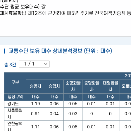
사(필요시)
통행분담률
관련사
통수단 평균 보유대수) 값
체계효율화법 제12조에 근거하여 매5년 주기로 전국여객기종점 
통행특성
원시데이터
교통수단 보유 대수 상세분석정보 (단위 : 대수)
총 3건
20
구분
소형화물
중형화물
대형화물
승용차
승합차
오토
차
차
차
행정구역
대수
대수
대수
대수
대수
대
경기도
1.19
0.06
0.05
0.01
0.01
0.
서울특별
0.91
0.04
0.03
0
0
0.
시
인천광역
1.11
0.06
0.05
0.01
0.01
0.
시